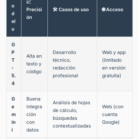
📈
o
Precisi
🛠️ Casos de uso
🌐 Acceso
d
ón
el
o
G
P
Desarrollo
Web y app
Alta en
T
técnico,
(limitado
texto y
-
redacción
en versión
código
5.
profesional
gratuita)
4
G
Buena
Análisis de hojas
e
integra
Web (con
de cálculo,
m
ción
cuenta
búsquedas
in
con
Google)
contextualizadas
i
datos