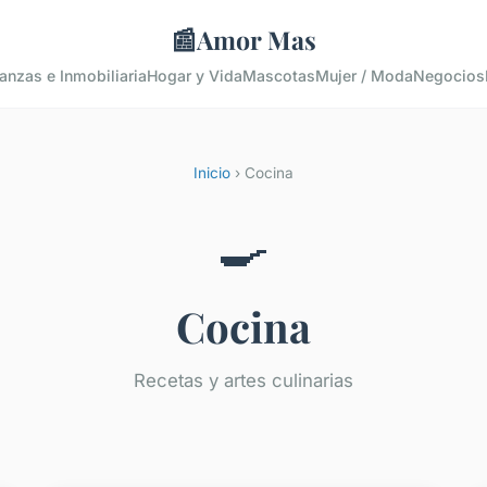
📰
Amor Mas
anzas e Inmobiliaria
Hogar y Vida
Mascotas
Mujer / Moda
Negocios
Inicio
› Cocina
🍳
Cocina
Recetas y artes culinarias