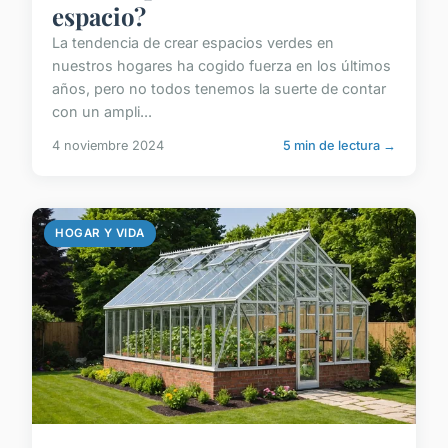
espacio?
La tendencia de crear espacios verdes en
nuestros hogares ha cogido fuerza en los últimos
años, pero no todos tenemos la suerte de contar
con un ampli...
4 noviembre 2024
5 min de lectura →
HOGAR Y VIDA