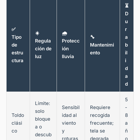
⏳
D
u
✅
r
☀️
🌧️
Tipo
🔧
a
Regula
Protecc
de
Mantenimi
b
ción de
ión
estru
ento
il
luz
lluvia
ctura
i
d
a
d
5
Límite:
Sensibil
Requiere
-
solo
Toldo
idad al
recogida
8
bloque
clási
viento
frecuente;
a
a o
co
y
tela se
ñ
descub
roturas
degrada
o