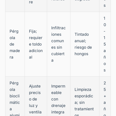
re
s
1
0
Infiltrac
Pérg
Fija;
-
iones
Tintado
ola
requier
1
comun
anual;
de
e toldo
5
es sin
riesgo de
made
adicion
a
cubiert
hongos
ra
al
ñ
a
o
s
Pérg
2
Ajuste
Imperm
ola
Limpieza
5
precis
eable
biocli
esporádic
+
o de
con
mátic
a; sin
a
luz y
drenaje
a
tratamient
ñ
ventila
integra
alumi
os
o