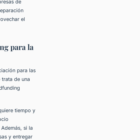
presas de
reparación
rovechar el
ng para la
iación para las
 trata de una
wdfunding
uiere tiempo y
ocio
 Además, si la
as y entregar