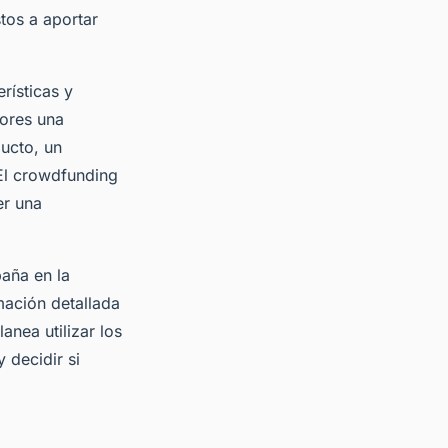
tos a aportar
rísticas y
sores una
ucto, un
 El crowdfunding
er una
aña en la
ación detallada
anea utilizar los
 decidir si