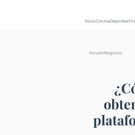
Inicio
Cocina
Deportes
Fin
Accueil
›
Negocios
¿C
obten
plataf