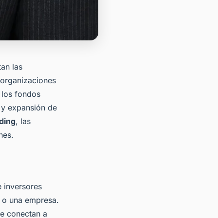
tan las
 organizaciones
 los fondos
n y expansión de
ding
, las
nes.
 inversores
o o una empresa.
ue conectan a