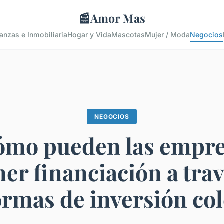
📰
Amor Mas
anzas e Inmobiliaria
Hogar y Vida
Mascotas
Mujer / Moda
Negocios
NEGOCIOS
ómo pueden las empre
er financiación a tra
ormas de inversión col