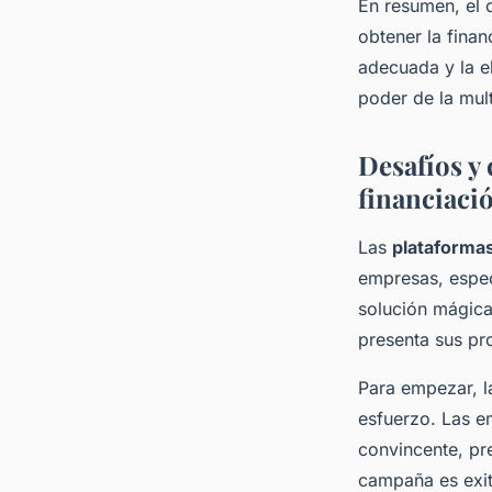
En resumen, el 
obtener la finan
adecuada y la e
poder de la mult
Desafíos y 
financiaci
Las
plataforma
empresas, espec
solución mágica
presenta sus pr
Para empezar, l
esfuerzo. Las e
convincente, pr
campaña es exit