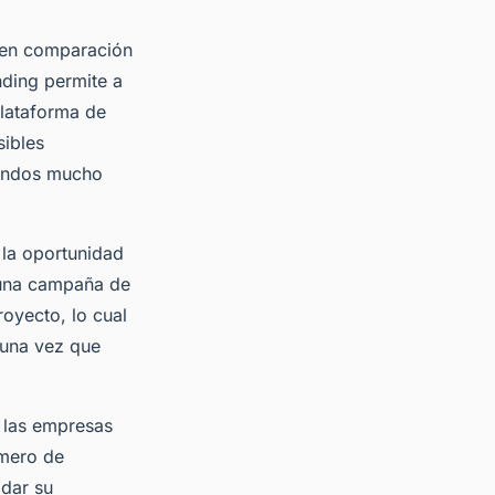
s en comparación
nding permite a
plataforma de
sibles
fondos mucho
la oportunidad
r una campaña de
oyecto, lo cual
 una vez que
 las empresas
úmero de
idar su