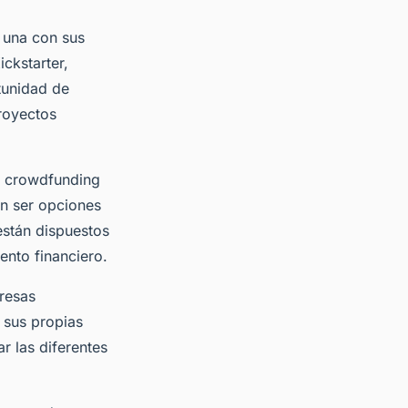
 una con sus
ckstarter,
tunidad de
royectos
l crowdfunding
n ser opciones
están dispuestos
ento financiero.
resas
 sus propias
ar las diferentes